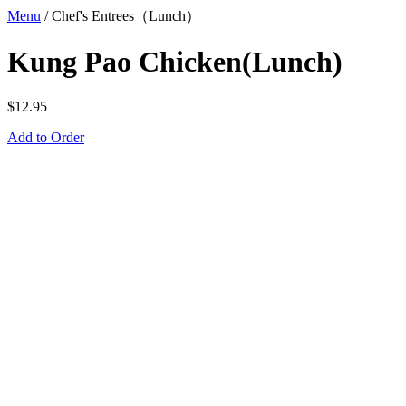
Menu
/
Chef's Entrees（Lunch）
Kung Pao Chicken(Lunch)
$
12.95
Add to Order